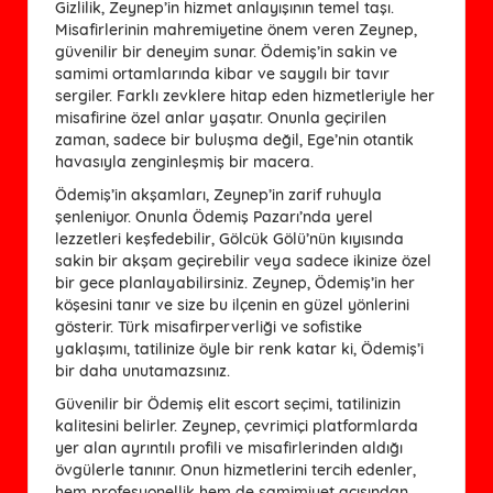
Gizlilik, Zeynep’in hizmet anlayışının temel taşı.
Misafirlerinin mahremiyetine önem veren Zeynep,
güvenilir bir deneyim sunar. Ödemiş’in sakin ve
samimi ortamlarında kibar ve saygılı bir tavır
sergiler. Farklı zevklere hitap eden hizmetleriyle her
misafirine özel anlar yaşatır. Onunla geçirilen
zaman, sadece bir buluşma değil, Ege’nin otantik
havasıyla zenginleşmiş bir macera.
Ödemiş’in akşamları, Zeynep’in zarif ruhuyla
şenleniyor. Onunla Ödemiş Pazarı’nda yerel
lezzetleri keşfedebilir, Gölcük Gölü’nün kıyısında
sakin bir akşam geçirebilir veya sadece ikinize özel
bir gece planlayabilirsiniz. Zeynep, Ödemiş’in her
köşesini tanır ve size bu ilçenin en güzel yönlerini
gösterir. Türk misafirperverliği ve sofistike
yaklaşımı, tatilinize öyle bir renk katar ki, Ödemiş’i
bir daha unutamazsınız.
Güvenilir bir Ödemiş elit escort seçimi, tatilinizin
kalitesini belirler. Zeynep, çevrimiçi platformlarda
yer alan ayrıntılı profili ve misafirlerinden aldığı
övgülerle tanınır. Onun hizmetlerini tercih edenler,
hem profesyonellik hem de samimiyet açısından