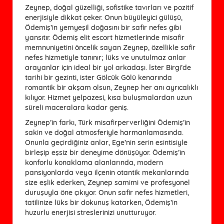
Zeynep, doğal güzelliği, sofistike tavırları ve pozitif
enerjisiyle dikkat çeker. Onun büyüleyici gülüşü,
Ödemiş’in yemyeşil doğasını bir safir nefes gibi
yansıtır. Ödemiş elit escort hizmetlerinde misafir
memnuniyetini öncelik sayan Zeynep, özellikle safir
nefes hizmetiyle tanınır; lüks ve unutulmaz anlar
arayanlar için ideal bir yol arkadaşı. İster Birgi’de
tarihi bir gezinti, ister Gölcük Gölü kenarında
romantik bir akşam olsun, Zeynep her anı ayrıcalıklı
kılıyor. Hizmet yelpazesi, kısa buluşmalardan uzun
süreli maceralara kadar geniş.
Zeynep’in farkı, Türk misafirperverliğini Ödemiş’in
sakin ve doğal atmosferiyle harmanlamasında.
Onunla geçirdiğiniz anlar, Ege’nin serin esintisiyle
birleşip eşsiz bir deneyime dönüşüyor. Ödemiş’in
konforlu konaklama alanlarında, modern
pansiyonlarda veya ilçenin otantik mekanlarında
size eşlik ederken, Zeynep samimi ve profesyonel
duruşuyla öne çıkıyor. Onun safir nefes hizmetleri,
tatilinize lüks bir dokunuş katarken, Ödemiş’in
huzurlu enerjisi streslerinizi unutturuyor.