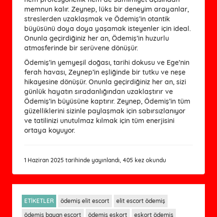
memnun kalır. Zeynep, lüks bir deneyim arayanlar,
streslerden uzaklaşmak ve Ödemiş’in otantik
büyüsünü doya doya yaşamak isteyenler için ideal.
Onunla geçirdiğiniz her an, Ödemiş’in huzurlu
atmosferinde bir serüvene dönüşür.
Ödemiş’in yemyeşil doğası, tarihi dokusu ve Ege’nin 
ferah havası, Zeynep’in eşliğinde bir tutku ve neşe 
hikayesine dönüşür. Onunla geçirdiğiniz her an, sizi 
günlük hayatın sıradanlığından uzaklaştırır ve 
Ödemiş’in büyüsüne kaptırır. Zeynep, Ödemiş’in tüm 
güzelliklerini sizinle paylaşmak için sabırsızlanıyor 
ve tatilinizi unutulmaz kılmak için tüm enerjisini 
ortaya koyuyor.
1 Haziran 2025 tarihinde yayınlandı, 405 kez okundu
ETİKETLER
ödemiş elit escort
elit escort ödemiş
ödemiş bayan escort
ödemiş eskort
eskort ödemiş