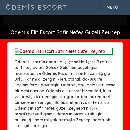
ÖDEMIŞ ESCORT
MENÜ
İLAN GÖNDER
Ödemiş Elit Escort Safir Nefes Güzeli Zeynep
Ödemiş, İzmir’in doğayla iç içe sakin ilçesi, Birgi’nin
tarihi taş evleri, Gölcük Gölü’nün büyüleyici
manzarası ve Ödemiş Pazarı’nın renkli canlılığıyla
ünlü. Tarımsal zenginlikleri, otantik dokusu ve
Ege’nin ferah havasıyla Ödemiş, özel anlar için eşsiz
bir destinasyon. Ödemiş elit escort hizmetleri, lüks
ve prestijli bir deneyim arayanlar için mükemmel
bir seçenek sunuyor. Bu hizmetlerin zarif temsilcisi,
Ödemiş’in safir nefes güzeli Zeynep’tir. Türk
misafirperverliğinin Ödemiş’in otantik ruhuyla
buluştuğu samimi yaklaşımıyla Zeynep, adeta bir
safir gibi parlıyor.