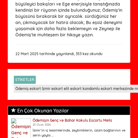
büyüleyici bakışları ve Ege enerjisiyle tanıştığınızda
kendinizi bir rüyanın içinde bulunduğunuz; Ödemiş'in
büyüsünü bırakarak bir ayrıcalık. sürdüğünüz her
an, çıkmayacak bir hatıra olacak; Bu eşsiz deneyimi
yaşamak için daha fazla beklemeyin ve Zeynep ile
Ödemiş'te muhteşem bir hikaye yazın.
22 Mart 2025 tarihinde yayınlandı, 353 kez okundu
ETİKETLER
Ödemiş eskort İzmir eskort elit eskort kondomlu eskort merkezinde ma
En Çok Okunan Yazılar
Ödemişin Genç ve Bahar Kokulu Escortu Melis
25 Ocak 2026
İzmir’in iç kesimlerinde, zeytinliklerin, üzüm bağlarının ve
serin yayla ...