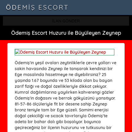
ÖDEMIŞ ESCORT
İLAN GÖNDER
Ödemiş Escort Huzuru ile Büyüleyen Zeynep
Ödemiş'in yeşil ovaları zeytinliklerle çevre yolları ve
sakin havasında Zeynep ile tanışarak kendinizi bir
Ege masalında hissetmeye ne diyebilirsiniz? 25
yaşında 1.67 boyunda ve 53 kiloda olan bu bayan
zarif fiziği ve doğal özellikleriyle dikkat çekiyor.
Kumral dağılımlarına yayılırken kahverengi gözler
Ödemiş'in doğasını ve berrak gökyüzünü yansıtıyor.
81-57-86 ölçüleriyle fit bir desene sahip Zeynep
bronz teniyle tam bir Ege güzeli. Samimi enerjisi
doğal çekiciliği ve sıcacık tavırlarıyla Ödemiş'te
adeta bir bahar dalı gibi boşalıyor. boyunca
geçireceğiniz bir ilçenin huzurunu ve tutkusunu bir