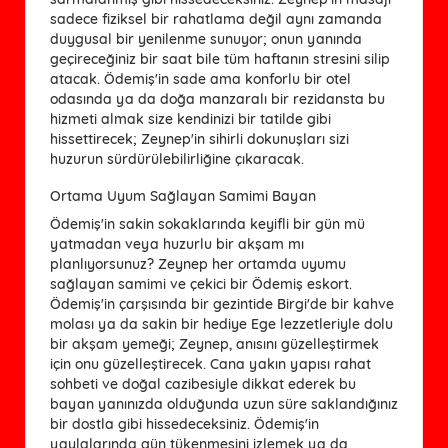
sadece fiziksel bir rahatlama değil aynı zamanda
duygusal bir yenilenme sunuyor; onun yanında
geçireceğiniz bir saat bile tüm haftanın stresini silip
atacak. Ödemiş'in sade ama konforlu bir otel
odasında ya da doğa manzaralı bir rezidansta bu
hizmeti almak size kendinizi bir tatilde gibi
hissettirecek; Zeynep'in sihirli dokunuşları sizi
huzurun sürdürülebilirliğine çıkaracak.
Ortama Uyum Sağlayan Samimi Bayan
Ödemiş'in sakin sokaklarında keyifli bir gün mü
yatmadan veya huzurlu bir akşam mı
planlıyorsunuz? Zeynep her ortamda uyumu
sağlayan samimi ve çekici bir Ödemiş eskort.
Ödemiş'in çarşısında bir gezintide Birgi'de bir kahve
molası ya da sakin bir hediye Ege lezzetleriyle dolu
bir akşam yemeği; Zeynep, anısını güzelleştirmek
için onu güzelleştirecek. Cana yakın yapısı rahat
sohbeti ve doğal cazibesiyle dikkat ederek bu
bayan yanınızda olduğunda uzun süre saklandığınız
bir dostla gibi hissedeceksiniz. Ödemiş'in
yaylalarında gün tükenmesini izlemek ya da