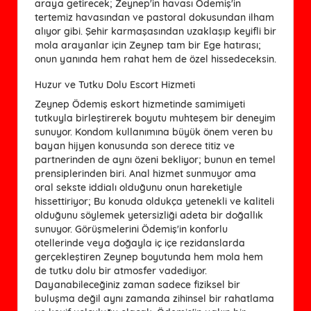
araya getirecek; Zeynep'in havası Ödemiş'in
tertemiz havasından ve pastoral dokusundan ilham
alıyor gibi. Şehir karmaşasından uzaklaşıp keyifli bir
mola arayanlar için Zeynep tam bir Ege hatırası;
onun yanında hem rahat hem de özel hissedeceksin.
Huzur ve Tutku Dolu Escort Hizmeti
Zeynep Ödemiş eskort hizmetinde samimiyeti
tutkuyla birleştirerek boyutu muhteşem bir deneyim
sunuyor. Kondom kullanımına büyük önem veren bu
bayan hijyen konusunda son derece titiz ve
partnerinden de aynı özeni bekliyor; bunun en temel
prensiplerinden biri. Anal hizmet sunmuyor ama
oral sekste iddialı olduğunu onun hareketiyle
hissettiriyor; Bu konuda oldukça yetenekli ve kaliteli
olduğunu söylemek yetersizliği adeta bir doğallık
sunuyor. Görüşmelerini Ödemiş'in konforlu
otellerinde veya doğayla iç içe rezidanslarda
gerçekleştiren Zeynep boyutunda hem mola hem
de tutku dolu bir atmosfer vadediyor.
Dayanabileceğiniz zaman sadece fiziksel bir
buluşma değil aynı zamanda zihinsel bir rahatlama