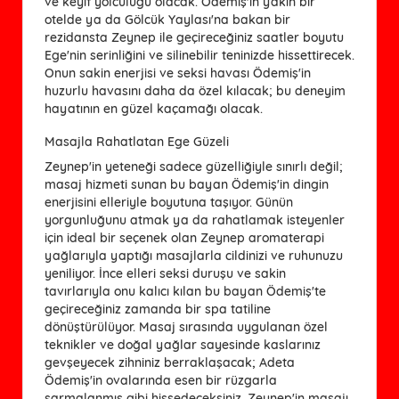
ve keyif yolculuğu olacak. Ödemiş'in yakın bir
otelde ya da Gölcük Yaylası'na bakan bir
rezidansta Zeynep ile geçireceğiniz saatler boyutu
Ege'nin serinliğini ve silinebilir teninizde hissettirecek.
Onun sakin enerjisi ve seksi havası Ödemiş'in
huzurlu havasını daha da özel kılacak; bu deneyim
hayatının en güzel kaçamağı olacak.
Masajla Rahatlatan Ege Güzeli
Zeynep'in yeteneği sadece güzelliğiyle sınırlı değil;
masaj hizmeti sunan bu bayan Ödemiş'in dingin
enerjisini elleriyle boyutuna taşıyor. Günün
yorgunluğunu atmak ya da rahatlamak isteyenler
için ideal bir seçenek olan Zeynep aromaterapi
yağlarıyla yaptığı masajlarla cildinizi ve ruhunuzu
yeniliyor. İnce elleri seksi duruşu ve sakin
tavırlarıyla onu kalıcı kılan bu bayan Ödemiş'te
geçireceğiniz zamanda bir spa tatiline
dönüştürülüyor. Masaj sırasında uygulanan özel
teknikler ve doğal yağlar sayesinde kaslarınız
gevşeyecek zihniniz berraklaşacak; Adeta
Ödemiş'in ovalarında esen bir rüzgarla
sarmalanmış gibi hissedeceksiniz. Zeynep'in masajı