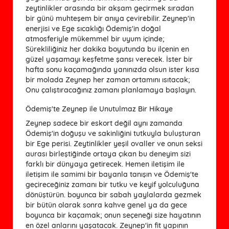
zeytinlikler arasında bir akşam geçirmek sıradan
bir günü muhteşem bir anıya çevirebilir. Zeynep'in
enerjisi ve Ege sıcaklığı Ödemiş'in doğal
atmosferiyle mükemmel bir uyum içinde;
Sürekliliğiniz her dakika boyutunda bu ilçenin en
güzel yaşamayı keşfetme şansı verecek. İster bir
hafta sonu kaçamağında yanınızda olsun ister kısa
bir molada Zeynep her zaman ortamını ısıtacak;
Onu çalıştıracağınız zamanı planlamaya başlayın.
Ödemiş'te Zeynep ile Unutulmaz Bir Hikaye
Zeynep sadece bir eskort değil aynı zamanda
Ödemiş'in doğuşu ve sakinliğini tutkuyla buluşturan
bir Ege perisi. Zeytinlikler yeşil ovaller ve onun seksi
aurası birleştiğinde ortaya çıkan bu deneyim sizi
farklı bir dünyaya getirecek. Hemen iletişim ile
iletişim ile samimi bir bayanla tanışın ve Ödemiş'te
geçireceğiniz zamanı bir tutku ve keyif yolculuğuna
dönüştürün. boyunca bir sabah yaylalarda gezmek
bir bütün olarak sonra kahve genel ya da gece
boyunca bir kaçamak; onun seçeneği size hayatının
en özel anlarını yaşatacak. Zeynep'in fit yapının