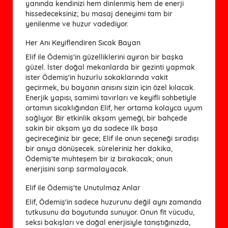
yanında kendinizi hem dinlenmiş hem de enerji
hissedeceksiniz; bu masaj deneyimi tam bir
yenilenme ve huzur vadediyor.
Her Anı Keyiflendiren Sıcak Bayan
Elif ile Ödemiş'in güzelliklerini ayıran bir başka
güzel. İster doğal mekanlarda bir gezinti yapmak
ister Ödemiş'in huzurlu sokaklarında vakit
geçirmek, bu bayanın anısını sizin için özel kılacak.
Enerjik yapısı, samimi tavırları ve keyifli sohbetiyle
ortamın sıcaklığından Elif, her ortama kolayca uyum
sağlıyor. Bir etkinlik akşam yemeği, bir bahçede
sakin bir akşam ya da sadece ilk başa
geçireceğiniz bir gece; Elif ile onun seçeneği sıradışı
bir anıya dönüşecek. süreleriniz her dakika,
Ödemiş'te muhteşem bir iz bırakacak; onun
enerjisini sarıp sarmalayacak.
Elif ile Ödemiş'te Unutulmaz Anlar
Elif, Ödemiş'in sadece huzurunu değil aynı zamanda
tutkusunu da boyutunda sunuyor. Onun fit vücudu,
seksi bakışları ve doğal enerjisiyle tanıştığınızda,