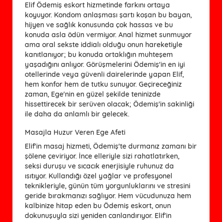
Elif Ödemiş eskort hizmetinde farkını ortaya
koyuyor. Kondom anlaşması şartı koşan bu bayan,
hijyen ve sağlık konusunda çok hassas ve bu
konuda asla ödün vermiyor. Anal hizmet sunmuyor
ama oral sekste iddialı olduğu onun hareketiyle
kanıtlanıyor; bu konuda ortaklığın muhteşem
yaşadığını anlıyor. Görüşmelerini Ödemiş'in en iyi
otellerinde veya güvenli dairelerinde yapan Elif,
hem konfor hem de tutku sunuyor. Geçireceğiniz
zaman, Ege'nin en güzel şekilde teninizde
hissettirecek bir serüven olacak; Ödemiş'in sakinliği
ile daha da anlamlı bir gelecek.
Masajla Huzur Veren Ege Afeti
Elif'in masaj hizmeti, Ödemiş'te durmanız zamanı bir
şölene çeviriyor. İnce elleriyle sizi rahatlatırken,
seksi duruşu ve sıcacık enerjisiyle ruhunuz da
ısıtıyor. Kullandığı özel yağlar ve profesyonel
teknikleriyle, günün tüm yorgunluklarını ve stresini
geride bırakmanızı sağlıyor. Hem vücudunuza hem
kalbinize hitap eden bu Ödemiş eskort, onun
dokunuşuyla sizi yeniden canlandırıyor. Elif'in