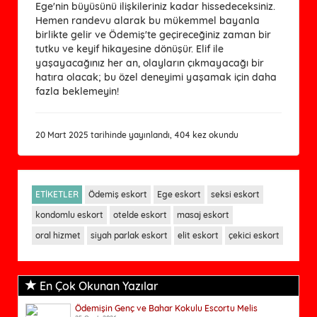
Ege'nin büyüsünü ilişkileriniz kadar hissedeceksiniz.
Hemen randevu alarak bu mükemmel bayanla
birlikte gelir ve Ödemiş'te geçireceğiniz zaman bir
tutku ve keyif hikayesine dönüşür. Elif ile
yaşayacağınız her an, olayların çıkmayacağı bir
hatıra olacak; bu özel deneyimi yaşamak için daha
fazla beklemeyin!
20 Mart 2025 tarihinde yayınlandı, 404 kez okundu
ETİKETLER
Ödemiş eskort
Ege eskort
seksi eskort
kondomlu eskort
otelde eskort
masaj eskort
oral hizmet
siyah parlak eskort
elit eskort
çekici eskort
En Çok Okunan Yazılar
Ödemişin Genç ve Bahar Kokulu Escortu Melis