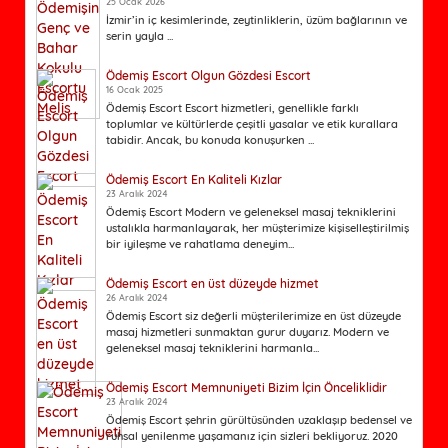
25 Ocak 2026
İzmir’in iç kesimlerinde, zeytinliklerin, üzüm bağlarının ve
serin yayla ...
Ödemiş Escort Olgun Gözdesi Escort
16 Ocak 2025
Ödemiş Escort Escort hizmetleri, genellikle farklı
toplumlar ve kültürlerde çeşitli yasalar ve etik kurallara
tabidir. Ancak, bu konuda konuşurken ...
Ödemiş Escort En Kaliteli Kızlar
23 Aralık 2024
Ödemiş Escort Modern ve geleneksel masaj tekniklerini
ustalıkla harmanlayarak, her müşterimize kişiselleştirilmiş
bir iyileşme ve rahatlama deneyim...
Ödemiş Escort en üst düzeyde hizmet
26 Aralık 2024
Ödemiş Escort siz değerli müşterilerimize en üst düzeyde
masaj hizmetleri sunmaktan gurur duyarız. Modern ve
geleneksel masaj tekniklerini harmanla...
Ödemiş Escort Memnuniyeti Bizim İçin Önceliklidir
23 Aralık 2024
Ödemiş Escort şehrin gürültüsünden uzaklaşıp bedensel ve
ruhsal yenilenme yaşamanız için sizleri bekliyoruz. 2020