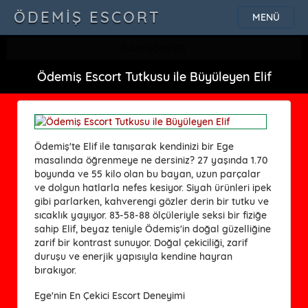
ÖDEMIŞ ESCORT
MENÜ
İLAN GÖNDER
Ödemiş Escort Tutkusu ile Büyüleyen Elif
Ödemiş'te Elif ile tanışarak kendinizi bir Ege
masalında öğrenmeye ne dersiniz? 27 yaşında 1.70
boyunda ve 55 kilo olan bu bayan, uzun parçalar
ve dolgun hatlarla nefes kesiyor. Siyah ürünleri ipek
gibi parlarken, kahverengi gözler derin bir tutku ve
sıcaklık yayıyor. 83-58-88 ölçüleriyle seksi bir fiziğe
sahip Elif, beyaz teniyle Ödemiş'in doğal güzelliğine
zarif bir kontrast sunuyor. Doğal çekiciliği, zarif
duruşu ve enerjik yapısıyla kendine hayran
bırakıyor.
Ege'nin En Çekici Escort Deneyimi