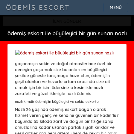
ÖDEMIŞ ESCORT
MENÜ
İLAN GÖNDER
ödemiş eskort ile büyüleyici bir gün sunan nazlı
yaşanmışın sakin ve doğal atmosferinde özel bir
deneyim yaşamak size bu anları en büyüleyici
şekilde güneşle tanışmaya hazır olun, ödemiş'in
yeşil alanları ve huzurlu ortam arasında size ait
olmak için bir isim ödersiniz o kesinlikle nazlı
zarafeti ve güzellikleriyle nazlı ödemiş
nazlı kimdir ödemiş'in büyüleyici ve çekici eskortu
Nazlı 26 yaşında ödemiş eskort bayan olarak
hizmet veren genç ve kendine güvenen bir kadın 167
boyunda 55 kiloda zarif ve dolgun bir fiziğe sahip
omuzlarına kadar uzanan parlak siyah kırıklar ve
yeşil gözler ona hem gizemli hem de çekici bir hava