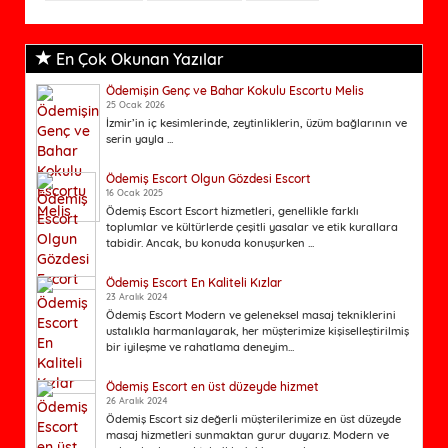
En Çok Okunan Yazılar
Ödemişin Genç ve Bahar Kokulu Escortu Melis
25 Ocak 2026
İzmir’in iç kesimlerinde, zeytinliklerin, üzüm bağlarının ve
serin yayla ...
Ödemiş Escort Olgun Gözdesi Escort
16 Ocak 2025
Ödemiş Escort Escort hizmetleri, genellikle farklı
toplumlar ve kültürlerde çeşitli yasalar ve etik kurallara
tabidir. Ancak, bu konuda konuşurken ...
Ödemiş Escort En Kaliteli Kızlar
23 Aralık 2024
Ödemiş Escort Modern ve geleneksel masaj tekniklerini
ustalıkla harmanlayarak, her müşterimize kişiselleştirilmiş
bir iyileşme ve rahatlama deneyim...
Ödemiş Escort en üst düzeyde hizmet
26 Aralık 2024
Ödemiş Escort siz değerli müşterilerimize en üst düzeyde
masaj hizmetleri sunmaktan gurur duyarız. Modern ve