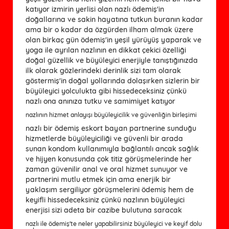
katıyor izmirin yerlisi olan nazlı ödemiş'in
doğallarına ve sakin hayatına tutkun buranın kadar
ama bir o kadar da özgürden ilham almak üzere
olan birkaç gün ödemiş'in yeşil yürüyüş yaparak ve
yoga ile ayrılan nazlının en dikkat çekici özelliği
doğal güzellik ve büyüleyici enerjiyle tanıştığınızda
ilk olarak gözlerindeki derinlik sizi tam olarak
göstermiş'in doğal yollarında dolaşırken sizlerin bir
büyüleyici yolculukta gibi hissedeceksiniz çünkü
nazlı ona anınıza tutku ve samimiyet katıyor
nazlının hizmet anlayışı büyüleyicilik ve güvenliğin birleşimi
nazlı bir ödemiş eskort bayan partnerine sunduğu
hizmetlerde büyüleyiciliği ve güvenli bir arada
sunan kondom kullanımıyla bağlantılı ancak sağlık
ve hijyen konusunda çok titiz görüşmelerinde her
zaman güvenilir anal ve oral hizmet sunuyor ve
partnerini mutlu etmek için ama enerjik bir
yaklaşım sergiliyor görüşmelerini ödemiş hem de
keyifli hissedeceksiniz çünkü nazlının büyüleyici
enerjisi sizi adeta bir cazibe bulutuna saracak
nazlı ile ödemiş'te neler yapabilirsiniz büyüleyici ve keyif dolu