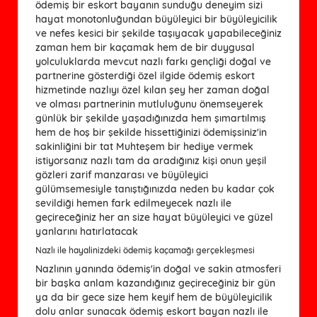
ödemiş bir eskort bayanın sunduğu deneyim sizi
hayat monotonluğundan büyüleyici bir büyüleyicilik
ve nefes kesici bir şekilde taşıyacak yapabileceğiniz
zaman hem bir kaçamak hem de bir duygusal
yolculuklarda mevcut nazlı farkı gençliği doğal ve
partnerine gösterdiği özel ilgide ödemiş eskort
hizmetinde nazlıyı özel kılan şey her zaman doğal
ve olması partnerinin mutluluğunu önemseyerek
günlük bir şekilde yaşadığınızda hem şımartılmış
hem de hoş bir şekilde hissettiğinizi ödemişsiniz'in
sakinliğini bir tat Muhteşem bir hediye vermek
istiyorsanız nazlı tam da aradığınız kişi onun yeşil
gözleri zarif manzarası ve büyüleyici
gülümsemesiyle tanıştığınızda neden bu kadar çok
sevildiği hemen fark edilmeyecek nazlı ile
geçireceğiniz her an size hayat büyüleyici ve güzel
yanlarını hatırlatacak
Nazlı ile hayalinizdeki ödemiş kaçamağı gerçekleşmesi
Nazlının yanında ödemiş'in doğal ve sakin atmosferi
bir başka anlam kazandığınız geçireceğiniz bir gün
ya da bir gece size hem keyif hem de büyüleyicilik
dolu anlar sunacak ödemiş eskort bayan nazlı ile