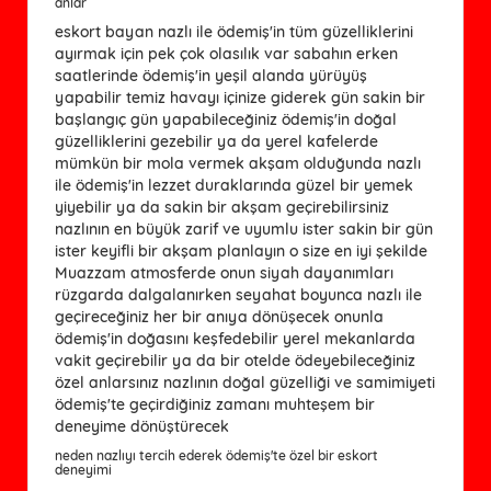
anlar
eskort bayan nazlı ile ödemiş'in tüm güzelliklerini
ayırmak için pek çok olasılık var sabahın erken
saatlerinde ödemiş'in yeşil alanda yürüyüş
yapabilir temiz havayı içinize giderek gün sakin bir
başlangıç ​​gün yapabileceğiniz ödemiş'in doğal
güzelliklerini gezebilir ya da yerel kafelerde
mümkün bir mola vermek akşam olduğunda nazlı
ile ödemiş'in lezzet duraklarında güzel bir yemek
yiyebilir ya da sakin bir akşam geçirebilirsiniz
nazlının en büyük zarif ve uyumlu ister sakin bir gün
ister keyifli bir akşam planlayın o size en iyi şekilde
Muazzam atmosferde onun siyah dayanımları
rüzgarda dalgalanırken seyahat boyunca nazlı ile
geçireceğiniz her bir anıya dönüşecek onunla
ödemiş'in doğasını keşfedebilir yerel mekanlarda
vakit geçirebilir ya da bir otelde ödeyebileceğiniz
özel anlarsınız nazlının doğal güzelliği ve samimiyeti
ödemiş'te geçirdiğiniz zamanı muhteşem bir
deneyime dönüştürecek
neden nazlıyı tercih ederek ödemiş'te özel bir eskort
deneyimi