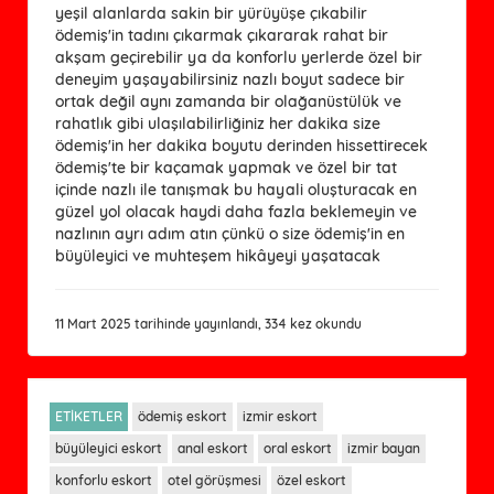
yeşil alanlarda sakin bir yürüyüşe çıkabilir
ödemiş'in tadını çıkarmak çıkararak rahat bir
akşam geçirebilir ya da konforlu yerlerde özel bir
deneyim yaşayabilirsiniz nazlı boyut sadece bir
ortak değil aynı zamanda bir olağanüstülük ve
rahatlık gibi ulaşılabilirliğiniz her dakika size
ödemiş'in her dakika boyutu derinden hissettirecek
ödemiş'te bir kaçamak yapmak ve özel bir tat
içinde nazlı ile tanışmak bu hayali oluşturacak en
güzel yol olacak haydi daha fazla beklemeyin ve
nazlının ayrı adım atın çünkü o size ödemiş'in en
büyüleyici ve muhteşem hikâyeyi yaşatacak
11 Mart 2025 tarihinde yayınlandı, 334 kez okundu
ETİKETLER
ödemiş eskort
izmir eskort
büyüleyici eskort
anal eskort
oral eskort
izmir bayan
konforlu eskort
otel görüşmesi
özel eskort