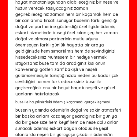
hayat monotonluğundan alabileceğiniz bir neşe ve
hüzün verecek taşıyacağınız zaman
geçirebileceğiniz zaman hem bir kaçamak hem de
bir canlanma fırsatı sunuyor busenin farkı gençliği
doğal ve partnerine gösterdiği özel ilgide ödemiş
eskort hizmetinde buseyi özel kılan şey her zaman
doğal ve olması partnerinin mutluluğunu
önemseyen farklı günlük hayatta bir araya
geldiğinizde hem şımartılmış hem de sevindiğinizi
hissedeceksiniz Muhteşem bir hediye vermek
istiyorsanız buse tam da aradığınız kişi onun
kahverengi gözleri zarif bakışlı ve neşeli
gülümsemesiyle tanıştığınızda neden bu kadar çok
sevildiğini hemen fark edeceksiniz buse ile
geçireceğiniz onu bir boyut hayatı neşeli ve güzel
yanlarını hatırlatacak
buse ile hayalinizdeki ödemiş kaçamağı gerçekleşmesi
busenin yanında ödemiş'in doğal ve sakin atmosferi
bir başka anlam kazanıyor geçirdiğiniz bir gün ya
da bir gece size hem keyif hem de neşe dolu anlar
sunacak ödemiş eskort bayan otobüs ile yeşil
alanlarda neşeli bir yürüyüşe çıkabilir ödemiş'in