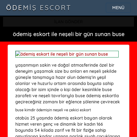
ÖDEMIŞ ESCORT
MENÜ
İLAN GÖNDER
ödemiş eskort ile neşeli bir gün sunan buse
yaşanmışın sakin ve doğal atmosferinde özel bir
deneyim yaşamak size bu anları en neşeli şekilde
güneşle tanışmaya hazır olun ödemiş'in yeşil
alanlar ve huzurlu ortam arasında boyuta sahip
olacağı bir isim içinde o kişi öder kesinlikle buse
zarafeti ve neşeli tavırlarıyla buse ödemiş eskortla
geçireceğiniz zamanı bir eğlence şölenine çevirecek
buse kimdir ödemişin neşeli ve çekici eskort
otobüs 25 yaşında ödemiş eskort bayan olarak
hizmet veren genç ve dinamik bir kadın 166
boyunda 54 kiloda zarif ve fit bir fiziğe sahip
omuzlarına kadar uzanan parlak siyah çocuklarına