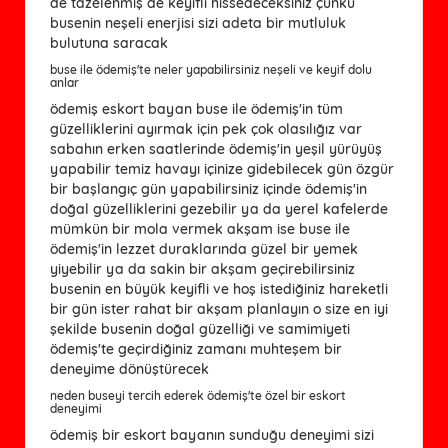
de tazelenmiş de keyifli hissedeceksiniz çünkü
busenin neşeli enerjisi sizi adeta bir mutluluk
bulutuna saracak
buse ile ödemiş'te neler yapabilirsiniz neşeli ve keyif dolu
anlar
ödemiş eskort bayan buse ile ödemiş'in tüm
güzelliklerini ayırmak için pek çok olasılığız var
sabahın erken saatlerinde ödemiş'in yeşil yürüyüş
yapabilir temiz havayı içinize gidebilecek gün özgür
bir başlangıç ​​gün yapabilirsiniz içinde ödemiş'in
doğal güzelliklerini gezebilir ya da yerel kafelerde
mümkün bir mola vermek akşam ise buse ile
ödemiş'in lezzet duraklarında güzel bir yemek
yiyebilir ya da sakin bir akşam geçirebilirsiniz
busenin en büyük keyifli ve hoş istediğiniz hareketli
bir gün ister rahat bir akşam planlayın o size en iyi
şekilde busenin doğal güzelliği ve samimiyeti
ödemiş'te geçirdiğiniz zamanı muhteşem bir
deneyime dönüştürecek
neden buseyi tercih ederek ödemiş'te özel bir eskort
deneyimi
ödemiş bir eskort bayanın sunduğu deneyimi sizi