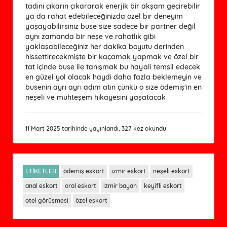
tadını çıkarın çıkararak enerjik bir akşam geçirebilir
ya da rahat edebileceğinizda özel bir deneyim
yaşayabilirsiniz buse size sadece bir partner değil
aynı zamanda bir neşe ve rahatlık gibi
yaklaşabileceğiniz her dakika boyutu derinden
hissettirecekmişte bir kaçamak yapmak ve özel bir
tat içinde buse ile tanışmak bu hayali temsil edecek
en güzel yol olacak haydi daha fazla beklemeyin ve
busenin ayrı ayrı adım atın çünkü o size ödemiş'in en
neşeli ve muhteşem hikayesini yaşatacak
11 Mart 2025 tarihinde yayınlandı, 327 kez okundu
ETİKETLER
ödemiş eskort
izmir eskort
neşeli eskort
anal eskort
oral eskort
izmir bayan
keyifli eskort
otel görüşmesi
özel eskort