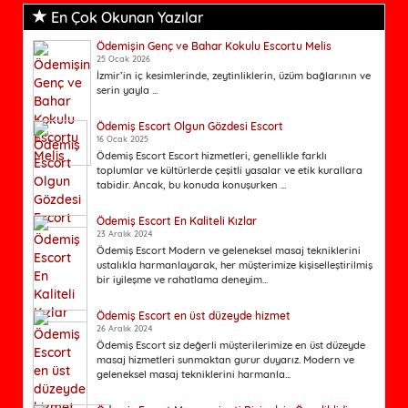
En Çok Okunan Yazılar
Ödemişin Genç ve Bahar Kokulu Escortu Melis
25 Ocak 2026
İzmir’in iç kesimlerinde, zeytinliklerin, üzüm bağlarının ve
serin yayla ...
Ödemiş Escort Olgun Gözdesi Escort
16 Ocak 2025
Ödemiş Escort Escort hizmetleri, genellikle farklı
toplumlar ve kültürlerde çeşitli yasalar ve etik kurallara
tabidir. Ancak, bu konuda konuşurken ...
Ödemiş Escort En Kaliteli Kızlar
23 Aralık 2024
Ödemiş Escort Modern ve geleneksel masaj tekniklerini
ustalıkla harmanlayarak, her müşterimize kişiselleştirilmiş
bir iyileşme ve rahatlama deneyim...
Ödemiş Escort en üst düzeyde hizmet
26 Aralık 2024
Ödemiş Escort siz değerli müşterilerimize en üst düzeyde
masaj hizmetleri sunmaktan gurur duyarız. Modern ve
geleneksel masaj tekniklerini harmanla...