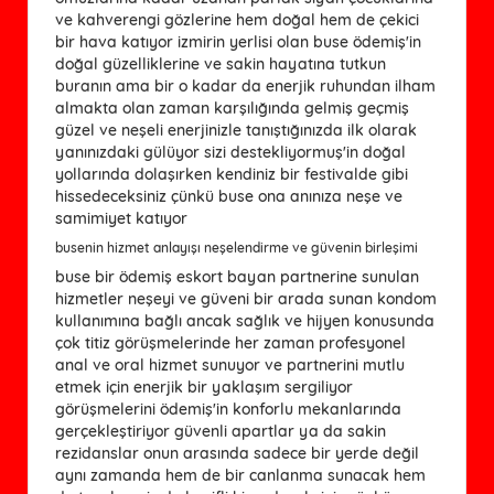
ve kahverengi gözlerine hem doğal hem de çekici
bir hava katıyor izmirin yerlisi olan buse ödemiş'in
doğal güzelliklerine ve sakin hayatına tutkun
buranın ama bir o kadar da enerjik ruhundan ilham
almakta olan zaman karşılığında gelmiş geçmiş
güzel ve neşeli enerjinizle tanıştığınızda ilk olarak
yanınızdaki gülüyor sizi destekliyormuş'in doğal
yollarında dolaşırken kendiniz bir festivalde gibi
hissedeceksiniz çünkü buse ona anınıza neşe ve
samimiyet katıyor
busenin hizmet anlayışı neşelendirme ve güvenin birleşimi
buse bir ödemiş eskort bayan partnerine sunulan
hizmetler neşeyi ve güveni bir arada sunan kondom
kullanımına bağlı ancak sağlık ve hijyen konusunda
çok titiz görüşmelerinde her zaman profesyonel
anal ve oral hizmet sunuyor ve partnerini mutlu
etmek için enerjik bir yaklaşım sergiliyor
görüşmelerini ödemiş'in konforlu mekanlarında
gerçekleştiriyor güvenli apartlar ya da sakin
rezidanslar onun arasında sadece bir yerde değil
aynı zamanda hem de bir canlanma sunacak hem