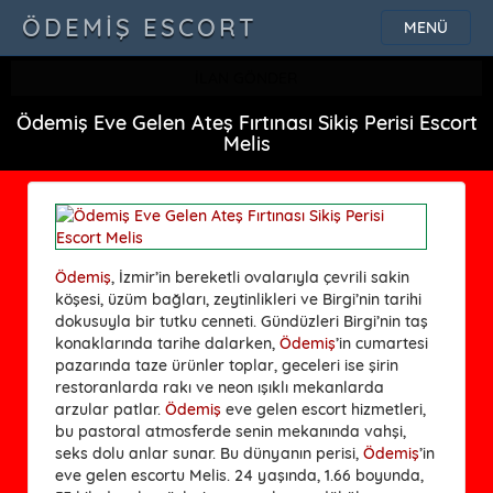
ÖDEMIŞ ESCORT
MENÜ
İLAN GÖNDER
Ödemiş Eve Gelen Ateş Fırtınası Sikiş Perisi Escort
Melis
Ödemiş
, İzmir’in bereketli ovalarıyla çevrili sakin
köşesi, üzüm bağları, zeytinlikleri ve Birgi’nin tarihi
dokusuyla bir tutku cenneti. Gündüzleri Birgi’nin taş
konaklarında tarihe dalarken,
Ödemiş
’in cumartesi
pazarında taze ürünler toplar, geceleri ise şirin
restoranlarda rakı ve neon ışıklı mekanlarda
arzular patlar.
Ödemiş
eve gelen escort hizmetleri,
bu pastoral atmosferde senin mekanında vahşi,
seks dolu anlar sunar. Bu dünyanın perisi,
Ödemiş
’in
eve gelen escortu Melis. 24 yaşında, 1.66 boyunda,