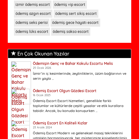
izmir ödemiş escort
ödemiş vip escort
ödemiş azgın escort
ödemiş sert sikiş escort
ödemiş seks perisi
ödemiş gece hayatı escort
ödemiş lüks escort
ödemiş sakso escort
En Çok Okunan Yazılar
Ödemişin Genç ve Bahar Kokulu Escortu Melis
25 Ocak 2026
İzmir’in iç kesimlerinde, zeytinliklerin, üzüm bağlarının ve
serin yayla ...
Ödemiş Escort Olgun Gözdesi Escort
16 Ocak 2025
Ödemiş Escort Escort hizmetleri, genellikle farklı
toplumlar ve kültürlerde çeşitli yasalar ve etik kurallara
tabidir. Ancak, bu konuda konuşurken ...
Ödemiş Escort En Kaliteli Kızlar
23 Aralık 2024
Ödemiş Escort Modern ve geleneksel masaj tekniklerini
ustalıkla harmanlayarak, her müşterimize kişiselleştirilmiş