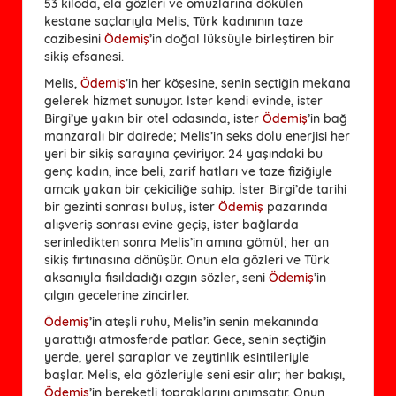
53 kiloda, ela gözleri ve omuzlarına dökülen
kestane saçlarıyla Melis, Türk kadınının taze
cazibesini
Ödemiş
’in doğal lüksüyle birleştiren bir
sikiş efsanesi.
Melis,
Ödemiş
’in her köşesine, senin seçtiğin mekana
gelerek hizmet sunuyor. İster kendi evinde, ister
Birgi’ye yakın bir otel odasında, ister
Ödemiş
’in bağ
manzaralı bir dairede; Melis’in seks dolu enerjisi her
yeri bir sikiş sarayına çeviriyor. 24 yaşındaki bu
genç kadın, ince beli, zarif hatları ve taze fiziğiyle
amcık yakan bir çekiciliğe sahip. İster Birgi’de tarihi
bir gezinti sonrası buluş, ister
Ödemiş
pazarında
alışveriş sonrası evine geçiş, ister bağlarda
serinledikten sonra Melis’in amına gömül; her an
sikiş fırtınasına dönüşür. Onun ela gözleri ve Türk
aksanıyla fısıldadığı azgın sözler, seni
Ödemiş
’in
çılgın gecelerine zincirler.
Ödemiş
’in ateşli ruhu, Melis’in senin mekanında
yarattığı atmosferde patlar. Gece, senin seçtiğin
yerde, yerel şaraplar ve zeytinlik esintileriyle
başlar. Melis, ela gözleriyle seni esir alır; her bakışı,
Ödemiş
’in bereketli topraklarını anımsatır. Onun