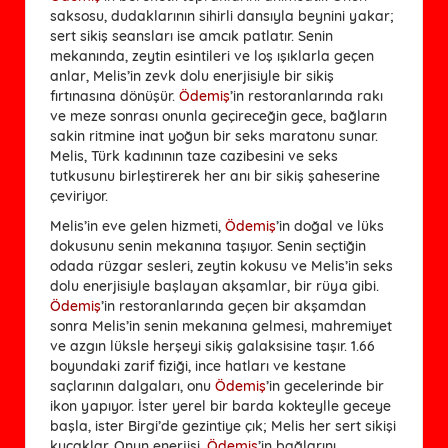
saksosu, dudaklarının sihirli dansıyla beynini yakar;
sert sikiş seansları ise amcık patlatır. Senin
mekanında, zeytin esintileri ve loş ışıklarla geçen
anlar, Melis’in zevk dolu enerjisiyle bir sikiş
fırtınasına dönüşür.
Ödemiş
’in restoranlarında rakı
ve meze sonrası onunla geçireceğin gece, bağların
sakin ritmine inat yoğun bir seks maratonu sunar.
Melis, Türk kadınının taze cazibesini ve seks
tutkusunu birleştirerek her anı bir sikiş şaheserine
çeviriyor.
Melis’in eve gelen hizmeti,
Ödemiş
’in doğal ve lüks
dokusunu senin mekanına taşıyor. Senin seçtiğin
odada rüzgar sesleri, zeytin kokusu ve Melis’in seks
dolu enerjisiyle başlayan akşamlar, bir rüya gibi.
Ödemiş
’in restoranlarında geçen bir akşamdan
sonra Melis’in senin mekanına gelmesi, mahremiyet
ve azgın lüksle herşeyi sikiş galaksisine taşır. 1.66
boyundaki zarif fiziği, ince hatları ve kestane
saçlarının dalgaları, onu
Ödemiş
’in gecelerinde bir
ikon yapıyor. İster yerel bir barda kokteylle geceye
başla, ister Birgi’de gezintiye çık; Melis her sert sikişi
kucaklar. Onun enerjisi,
Ödemiş
’in bağlarını,