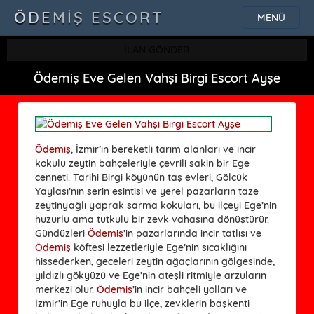
ÖDEMIŞ ESCORT
MENÜ
İLAN GÖNDER
Ödemiş Eve Gelen Vahşi Birgi Escort Ayşe
Ödemiş
, İzmir’in bereketli tarım alanları ve incir
kokulu zeytin bahçeleriyle çevrili sakin bir Ege
cenneti. Tarihi Birgi köyünün taş evleri, Gölcük
Yaylası’nın serin esintisi ve yerel pazarların taze
zeytinyağlı yaprak sarma kokuları, bu ilçeyi Ege’nin
huzurlu ama tutkulu bir zevk vahasına dönüştürür.
Gündüzleri
Ödemiş
’in pazarlarında incir tatlısı ve
Ödemiş
köftesi lezzetleriyle Ege’nin sıcaklığını
hissederken, geceleri zeytin ağaçlarının gölgesinde,
yıldızlı gökyüzü ve Ege’nin ateşli ritmiyle arzuların
merkezi olur.
Ödemiş
’in incir bahçeli yolları ve
İzmir’in Ege ruhuyla bu ilçe, zevklerin başkenti