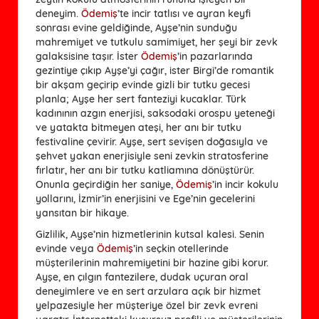
deneyim.
Ödemiş
’te incir tatlısı ve ayran keyfi
sonrası evine geldiğinde, Ayşe’nin sunduğu
mahremiyet ve tutkulu samimiyet, her şeyi bir zevk
galaksisine taşır. İster
Ödemiş
’in pazarlarında
gezintiye çıkıp Ayşe’yi çağır, ister Birgi’de romantik
bir akşam geçirip evinde gizli bir tutku gecesi
planla; Ayşe her sert fanteziyi kucaklar. Türk
kadınının azgın enerjisi, saksodaki orospu yeteneği
ve yatakta bitmeyen ateşi, her anı bir tutku
festivaline çevirir. Ayşe, sert sevişen doğasıyla ve
şehvet yakan enerjisiyle seni zevkin stratosferine
fırlatır, her anı bir tutku katliamına dönüştürür.
Onunla geçirdiğin her saniye,
Ödemiş
’in incir kokulu
yollarını, İzmir’in enerjisini ve Ege’nin gecelerini
yansıtan bir hikaye.
Gizlilik, Ayşe’nin hizmetlerinin kutsal kalesi. Senin
evinde veya
Ödemiş
’in seçkin otellerinde
müşterilerinin mahremiyetini bir hazine gibi korur.
Ayşe, en çılgın fantezilere, dudak uçuran oral
deneyimlere ve en sert arzulara açık bir hizmet
yelpazesiyle her müşteriye özel bir zevk evreni