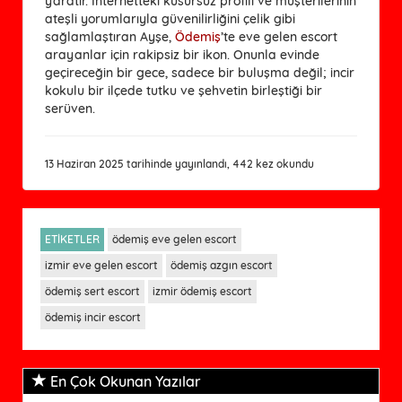
yaratır. İnternetteki kusursuz profili ve müşterilerinin
ateşli yorumlarıyla güvenilirliğini çelik gibi
sağlamlaştıran Ayşe,
Ödemiş
’te eve gelen escort
arayanlar için rakipsiz bir ikon. Onunla evinde
geçireceğin bir gece, sadece bir buluşma değil; incir
kokulu bir ilçede tutku ve şehvetin birleştiği bir
serüven.
13 Haziran 2025 tarihinde yayınlandı, 442 kez okundu
ETİKETLER
ödemiş eve gelen escort
izmir eve gelen escort
ödemiş azgın escort
ödemiş sert escort
izmir ödemiş escort
ödemiş incir escort
En Çok Okunan Yazılar