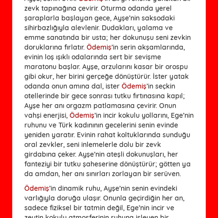
zevk tapınağına çevirir. Oturma odanda yerel
şaraplarla başlayan gece, Ayşe’nin saksodaki
sihirbazlığıyla alevlenir. Dudakları, yalama ve
emme sanatında bir usta; her dokunuşu seni zevkin
doruklarına fırlatır.
Ödemiş
’in serin akşamlarında,
evinin loş ışıklı odalarında sert bir sevişme
maratonu başlar. Ayşe, arzularını kasar bir orospu
gibi okur, her birini gerçeğe dönüştürür. İster yatak
odanda onun amına dal, ister
Ödemiş
’in seçkin
otellerinde bir gece sonrası tutku fırtınasına kapıl;
Ayşe her anı orgazm patlamasına çevirir. Onun
vahşi enerjisi,
Ödemiş
’in incir kokulu yollarını, Ege’nin
ruhunu ve Türk kadınının gecelerini senin evinde
yeniden yaratır. Evinin rahat koltuklarında sunduğu
oral zevkler, seni inlemelerle dolu bir zevk
girdabına çeker. Ayşe’nin ateşli dokunuşları, her
fanteziyi bir tutku şaheserine dönüştürür; götten ya
da amdan, her anı sınırları zorlayan bir serüven.
Ödemiş
’in dinamik ruhu, Ayşe’nin senin evindeki
varlığıyla doruğa ulaşır. Onunla geçirdiğin her an,
sadece fiziksel bir tatmin değil, Ege’nin incir ve
zeytin kokulu atmosferinin ruhuna işleyen bir