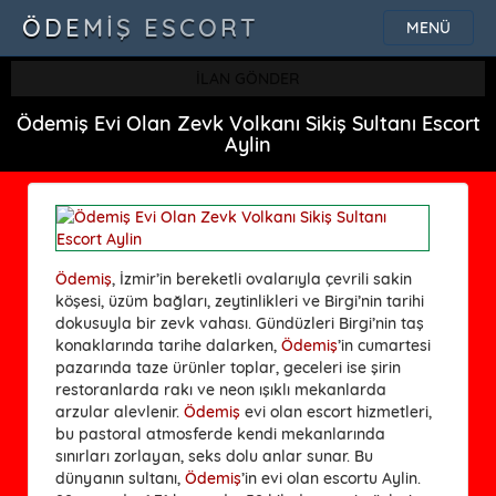
ÖDEMIŞ ESCORT
MENÜ
İLAN GÖNDER
Ödemiş Evi Olan Zevk Volkanı Sikiş Sultanı Escort
Aylin
Ödemiş
, İzmir’in bereketli ovalarıyla çevrili sakin
köşesi, üzüm bağları, zeytinlikleri ve Birgi’nin tarihi
dokusuyla bir zevk vahası. Gündüzleri Birgi’nin taş
konaklarında tarihe dalarken,
Ödemiş
’in cumartesi
pazarında taze ürünler toplar, geceleri ise şirin
restoranlarda rakı ve neon ışıklı mekanlarda
arzular alevlenir.
Ödemiş
evi olan escort hizmetleri,
bu pastoral atmosferde kendi mekanlarında
sınırları zorlayan, seks dolu anlar sunar. Bu
dünyanın sultanı,
Ödemiş
’in evi olan escortu Aylin.