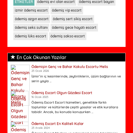
ETİKETLER
ödemiş evi olan escort
ödemiş escort bayan
izmir ödemiş escort
ödemiş vip escort
ödemiş azgın escort
ödemiş sert sikiş escort
ödemiş seks sultanı
ödemiş gece hayatı escort
ödemiş lüks escort
ödemiş sakso escort
En Çok Okunan Yazılar
Ödemişin Genç ve Bahar Kokulu Escortu Melis
25 Ocak 2026
İzmir’in iç kesimlerinde, zeytinliklerin, üzüm bağlarının ve
serin yayla ...
Ödemiş Escort Olgun Gözdesi Escort
16 Ocak 2025
Ödemiş Escort Escort hizmetleri, genellikle farklı
toplumlar ve kültürlerde çeşitli yasalar ve etik kurallara
tabidir. Ancak, bu konuda konuşurken ...
Ödemiş Escort En Kaliteli Kızlar
23 Aralık 2024