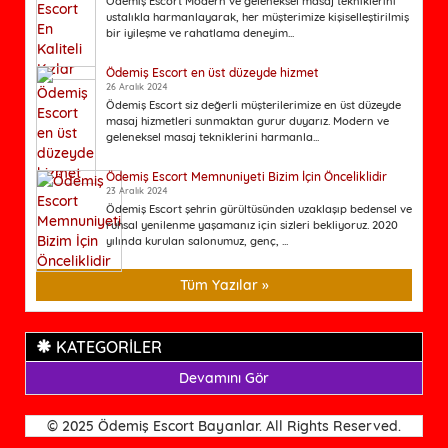
Ödemiş Escort Modern ve geleneksel masaj tekniklerini
ustalıkla harmanlayarak, her müşterimize kişiselleştirilmiş
bir iyileşme ve rahatlama deneyim...
Ödemiş Escort en üst düzeyde hizmet
26 Aralık 2024
Ödemiş Escort siz değerli müşterilerimize en üst düzeyde
masaj hizmetleri sunmaktan gurur duyarız. Modern ve
geleneksel masaj tekniklerini harmanla...
Ödemiş Escort Memnuniyeti Bizim İçin Önceliklidir
23 Aralık 2024
Ödemiş Escort şehrin gürültüsünden uzaklaşıp bedensel ve
ruhsal yenilenme yaşamanız için sizleri bekliyoruz. 2020
yılında kurulan salonumuz, genç, ...
Tüm Yazılar »
KATEGORİLER
Devamını Gör
© 2025 Ödemiş Escort Bayanlar. All Rights Reserved.