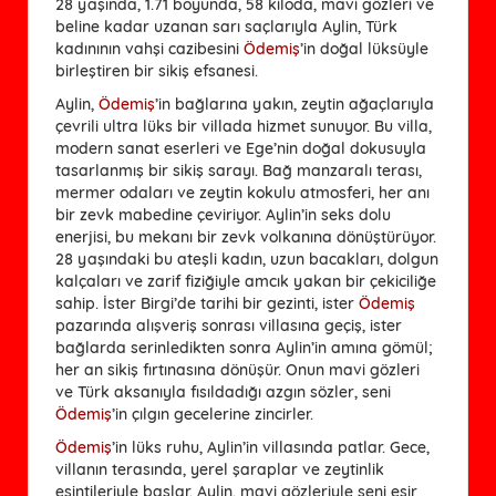
28 yaşında, 1.71 boyunda, 58 kiloda, mavi gözleri ve
beline kadar uzanan sarı saçlarıyla Aylin, Türk
kadınının vahşi cazibesini
Ödemiş
’in doğal lüksüyle
birleştiren bir sikiş efsanesi.
Aylin,
Ödemiş
’in bağlarına yakın, zeytin ağaçlarıyla
çevrili ultra lüks bir villada hizmet sunuyor. Bu villa,
modern sanat eserleri ve Ege’nin doğal dokusuyla
tasarlanmış bir sikiş sarayı. Bağ manzaralı terası,
mermer odaları ve zeytin kokulu atmosferi, her anı
bir zevk mabedine çeviriyor. Aylin’in seks dolu
enerjisi, bu mekanı bir zevk volkanına dönüştürüyor.
28 yaşındaki bu ateşli kadın, uzun bacakları, dolgun
kalçaları ve zarif fiziğiyle amcık yakan bir çekiciliğe
sahip. İster Birgi’de tarihi bir gezinti, ister
Ödemiş
pazarında alışveriş sonrası villasına geçiş, ister
bağlarda serinledikten sonra Aylin’in amına gömül;
her an sikiş fırtınasına dönüşür. Onun mavi gözleri
ve Türk aksanıyla fısıldadığı azgın sözler, seni
Ödemiş
’in çılgın gecelerine zincirler.
Ödemiş
’in lüks ruhu, Aylin’in villasında patlar. Gece,
villanın terasında, yerel şaraplar ve zeytinlik
esintileriyle başlar. Aylin, mavi gözleriyle seni esir