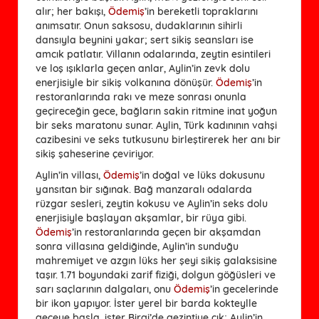
alır; her bakışı,
Ödemiş
’in bereketli topraklarını
anımsatır. Onun saksosu, dudaklarının sihirli
dansıyla beynini yakar; sert sikiş seansları ise
amcık patlatır. Villanın odalarında, zeytin esintileri
ve loş ışıklarla geçen anlar, Aylin’in zevk dolu
enerjisiyle bir sikiş volkanına dönüşür.
Ödemiş
’in
restoranlarında rakı ve meze sonrası onunla
geçireceğin gece, bağların sakin ritmine inat yoğun
bir seks maratonu sunar. Aylin, Türk kadınının vahşi
cazibesini ve seks tutkusunu birleştirerek her anı bir
sikiş şaheserine çeviriyor.
Aylin’in villası,
Ödemiş
’in doğal ve lüks dokusunu
yansıtan bir sığınak. Bağ manzaralı odalarda
rüzgar sesleri, zeytin kokusu ve Aylin’in seks dolu
enerjisiyle başlayan akşamlar, bir rüya gibi.
Ödemiş
’in restoranlarında geçen bir akşamdan
sonra villasına geldiğinde, Aylin’in sunduğu
mahremiyet ve azgın lüks her şeyi sikiş galaksisine
taşır. 1.71 boyundaki zarif fiziği, dolgun göğüsleri ve
sarı saçlarının dalgaları, onu
Ödemiş
’in gecelerinde
bir ikon yapıyor. İster yerel bir barda kokteylle
geceye başla, ister Birgi’de gezintiye çık; Aylin’in