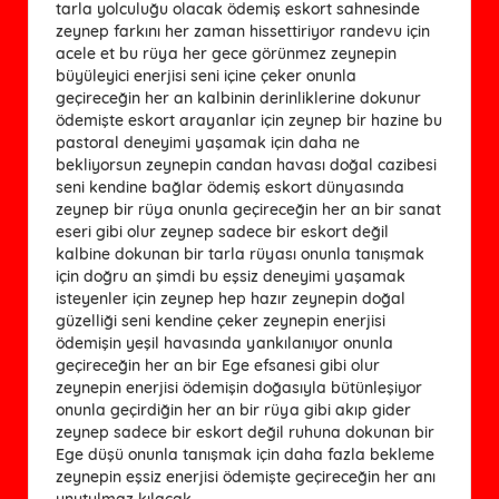
tarla yolculuğu olacak ödemiş eskort sahnesinde
zeynep farkını her zaman hissettiriyor randevu için
acele et bu rüya her gece görünmez zeynepin
büyüleyici enerjisi seni içine çeker onunla
geçireceğin her an kalbinin derinliklerine dokunur
ödemişte eskort arayanlar için zeynep bir hazine bu
pastoral deneyimi yaşamak için daha ne
bekliyorsun zeynepin candan havası doğal cazibesi
seni kendine bağlar ödemiş eskort dünyasında
zeynep bir rüya onunla geçireceğin her an bir sanat
eseri gibi olur zeynep sadece bir eskort değil
kalbine dokunan bir tarla rüyası onunla tanışmak
için doğru an şimdi bu eşsiz deneyimi yaşamak
isteyenler için zeynep hep hazır zeynepin doğal
güzelliği seni kendine çeker zeynepin enerjisi
ödemişin yeşil havasında yankılanıyor onunla
geçireceğin her an bir Ege efsanesi gibi olur
zeynepin enerjisi ödemişin doğasıyla bütünleşiyor
onunla geçirdiğin her an bir rüya gibi akıp gider
zeynep sadece bir eskort değil ruhuna dokunan bir
Ege düşü onunla tanışmak için daha fazla bekleme
zeynepin eşsiz enerjisi ödemişte geçireceğin her anı
unutulmaz kılacak