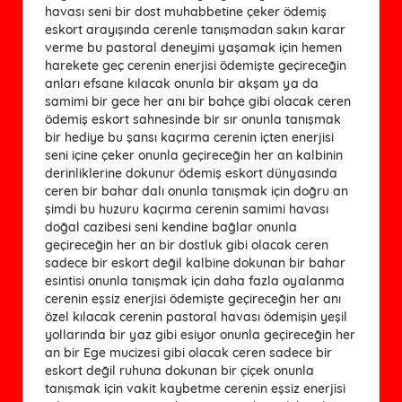
havası seni bir dost muhabbetine çeker ödemiş
eskort arayışında cerenle tanışmadan sakın karar
verme bu pastoral deneyimi yaşamak için hemen
harekete geç cerenin enerjisi ödemişte geçireceğin
anları efsane kılacak onunla bir akşam ya da
samimi bir gece her anı bir bahçe gibi olacak ceren
ödemiş eskort sahnesinde bir sır onunla tanışmak
bir hediye bu şansı kaçırma cerenin içten enerjisi
seni içine çeker onunla geçireceğin her an kalbinin
derinliklerine dokunur ödemiş eskort dünyasında
ceren bir bahar dalı onunla tanışmak için doğru an
şimdi bu huzuru kaçırma cerenin samimi havası
doğal cazibesi seni kendine bağlar onunla
geçireceğin her an bir dostluk gibi olacak ceren
sadece bir eskort değil kalbine dokunan bir bahar
esintisi onunla tanışmak için daha fazla oyalanma
cerenin eşsiz enerjisi ödemişte geçireceğin her anı
özel kılacak cerenin pastoral havası ödemişin yeşil
yollarında bir yaz gibi esiyor onunla geçireceğin her
an bir Ege mucizesi gibi olacak ceren sadece bir
eskort değil ruhuna dokunan bir çiçek onunla
tanışmak için vakit kaybetme cerenin eşsiz enerjisi