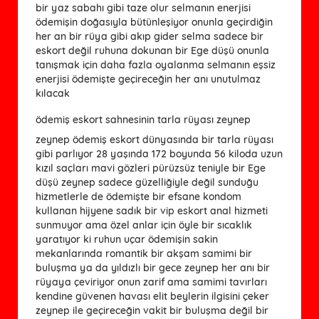
bir yaz sabahı gibi taze olur selmanın enerjisi
ödemişin doğasıyla bütünleşiyor onunla geçirdiğin
her an bir rüya gibi akıp gider selma sadece bir
eskort değil ruhuna dokunan bir Ege düşü onunla
tanışmak için daha fazla oyalanma selmanın eşsiz
enerjisi ödemişte geçireceğin her anı unutulmaz
kılacak
ödemiş eskort sahnesinin tarla rüyası zeynep
zeynep ödemiş eskort dünyasında bir tarla rüyası
gibi parlıyor 28 yaşında 172 boyunda 56 kiloda uzun
kızıl saçları mavi gözleri pürüzsüz teniyle bir Ege
düşü zeynep sadece güzelliğiyle değil sunduğu
hizmetlerle de ödemişte bir efsane kondom
kullanan hijyene sadık bir vip eskort anal hizmeti
sunmuyor ama özel anlar için öyle bir sıcaklık
yaratıyor ki ruhun uçar ödemişin sakin
mekanlarında romantik bir akşam samimi bir
buluşma ya da yıldızlı bir gece zeynep her anı bir
rüyaya çeviriyor onun zarif ama samimi tavırları
kendine güvenen havası elit beylerin ilgisini çeker
zeynep ile geçireceğin vakit bir buluşma değil bir