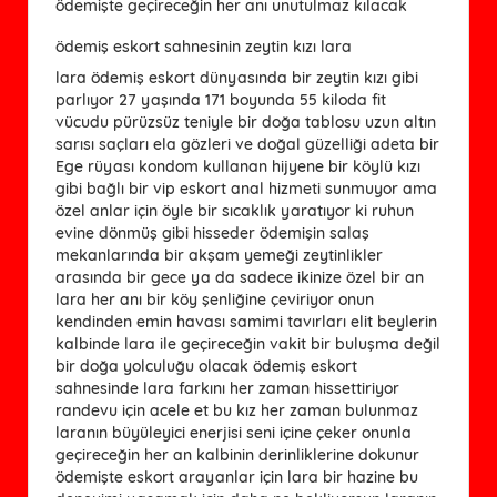
ödemişte geçireceğin her anı unutulmaz kılacak
ödemiş eskort sahnesinin zeytin kızı lara
lara ödemiş eskort dünyasında bir zeytin kızı gibi
parlıyor 27 yaşında 171 boyunda 55 kiloda fit
vücudu pürüzsüz teniyle bir doğa tablosu uzun altın
sarısı saçları ela gözleri ve doğal güzelliği adeta bir
Ege rüyası kondom kullanan hijyene bir köylü kızı
gibi bağlı bir vip eskort anal hizmeti sunmuyor ama
özel anlar için öyle bir sıcaklık yaratıyor ki ruhun
evine dönmüş gibi hisseder ödemişin salaş
mekanlarında bir akşam yemeği zeytinlikler
arasında bir gece ya da sadece ikinize özel bir an
lara her anı bir köy şenliğine çeviriyor onun
kendinden emin havası samimi tavırları elit beylerin
kalbinde lara ile geçireceğin vakit bir buluşma değil
bir doğa yolculuğu olacak ödemiş eskort
sahnesinde lara farkını her zaman hissettiriyor
randevu için acele et bu kız her zaman bulunmaz
laranın büyüleyici enerjisi seni içine çeker onunla
geçireceğin her an kalbinin derinliklerine dokunur
ödemişte eskort arayanlar için lara bir hazine bu