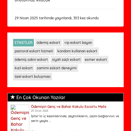
29 Nisan 2025 tarihinde yayınlandı, 353 kez okundu
ETİKETLER
ödemiş eskort
vip eskort bayan
pastoral eskort hizmeti
kondom kullanan eskort
ödemiş sakin eskort
siyah saçlı eskort
esmer eskort
kızıl eskort
samimi eskort deneyimi
özel eskort buluşması
En Çok Okunan Yazılar
Ödemişin Genç ve Bahar Kokulu Escortu Melis
25 Ocak 2026
İzmir’in iç kesimlerinde, zeytinliklerin, üzüm bağlarının ve
serin yayla ...