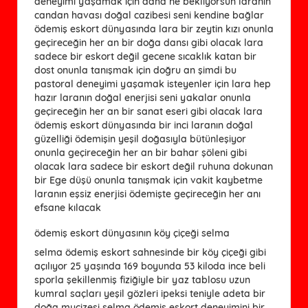
deneyimi yaşamak için daha ne bekliyorsun laranın
candan havası doğal cazibesi seni kendine bağlar
ödemiş eskort dünyasında lara bir zeytin kızı onunla
geçireceğin her an bir doğa dansı gibi olacak lara
sadece bir eskort değil gecene sıcaklık katan bir
dost onunla tanışmak için doğru an şimdi bu
pastoral deneyimi yaşamak isteyenler için lara hep
hazır laranın doğal enerjisi seni yakalar onunla
geçireceğin her an bir sanat eseri gibi olacak lara
ödemiş eskort dünyasında bir inci laranın doğal
güzelliği ödemişin yeşil doğasıyla bütünleşiyor
onunla geçireceğin her an bir bahar şöleni gibi
olacak lara sadece bir eskort değil ruhuna dokunan
bir Ege düşü onunla tanışmak için vakit kaybetme
laranın eşsiz enerjisi ödemişte geçireceğin her anı
efsane kılacak
ödemiş eskort dünyasının köy çiçeği selma
selma ödemiş eskort sahnesinde bir köy çiçeği gibi
açılıyor 25 yaşında 169 boyunda 53 kiloda ince beli
sporla şekillenmiş fiziğiyle bir yaz tablosu uzun
kumral saçları yeşil gözleri ipeksi teniyle adeta bir
doğa mucizesi selma ödemiş eskort deneyimini bir