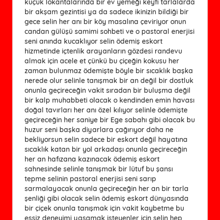
küçük lokantalarında bir ev yemeği keyfi tarlalarda
bir akşam gezintisi ya da sadece ikinizin bildiği bir
gece selin her anı bir köy masalına çeviriyor onun
candan gülüşü samimi sohbeti ve o pastoral enerjisi
seni anında kucaklıyor selin ödemiş eskort
hizmetinde içtenlik arayanların gözdesi randevu
almak için acele et çünkü bu çiçeğin kokusu her
zaman bulunmaz ödemişte böyle bir sıcaklık başka
nerede olur selinle tanışmak bir an değil bir dostluk
onunla geçireceğin vakit sıradan bir buluşma değil
bir kalp muhabbeti olacak o kendinden emin havası
doğal tavırları her anı özel kılıyor selinle ödemişte
geçireceğin her saniye bir Ege sabahı gibi olacak bu
huzur seni başka diyarlara çağırıyor daha ne
bekliyorsun selin sadece bir eskort değil hayatına
sıcaklık katan bir yol arkadaşı onunla geçireceğin
her an hafızana kazınacak ödemiş eskort
sahnesinde selinle tanışmak bir lütuf bu şansı
tepme selinin pastoral enerjisi seni sarıp
sarmalayacak onunla geçireceğin her an bir tarla
şenliği gibi olacak selin ödemiş eskort dünyasında
bir çiçek onunla tanışmak için vakit kaybetme bu
eşsiz deneyimi yaşamak isteyenler için selin hep