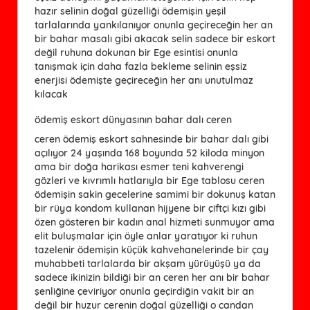
hazır selinin doğal güzelliği ödemişin yeşil
tarlalarında yankılanıyor onunla geçireceğin her an
bir bahar masalı gibi akacak selin sadece bir eskort
değil ruhuna dokunan bir Ege esintisi onunla
tanışmak için daha fazla bekleme selinin eşsiz
enerjisi ödemişte geçireceğin her anı unutulmaz
kılacak
ödemiş eskort dünyasının bahar dalı ceren
ceren ödemiş eskort sahnesinde bir bahar dalı gibi
açılıyor 24 yaşında 168 boyunda 52 kiloda minyon
ama bir doğa harikası esmer teni kahverengi
gözleri ve kıvrımlı hatlarıyla bir Ege tablosu ceren
ödemişin sakin gecelerine samimi bir dokunuş katan
bir rüya kondom kullanan hijyene bir çiftçi kızı gibi
özen gösteren bir kadın anal hizmeti sunmuyor ama
elit buluşmalar için öyle anlar yaratıyor ki ruhun
tazelenir ödemişin küçük kahvehanelerinde bir çay
muhabbeti tarlalarda bir akşam yürüyüşü ya da
sadece ikinizin bildiği bir an ceren her anı bir bahar
şenliğine çeviriyor onunla geçirdiğin vakit bir an
değil bir huzur cerenin doğal güzelliği o candan