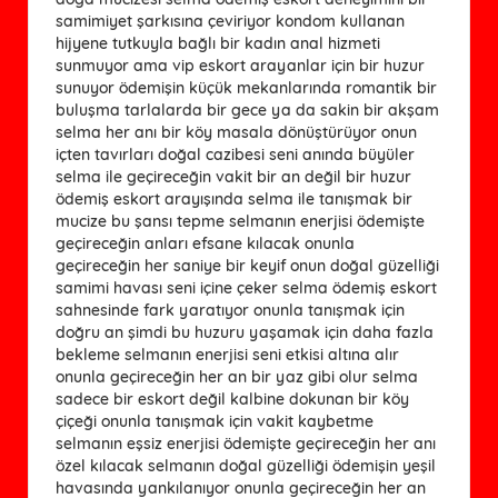
samimiyet şarkısına çeviriyor kondom kullanan
hijyene tutkuyla bağlı bir kadın anal hizmeti
sunmuyor ama vip eskort arayanlar için bir huzur
sunuyor ödemişin küçük mekanlarında romantik bir
buluşma tarlalarda bir gece ya da sakin bir akşam
selma her anı bir köy masala dönüştürüyor onun
içten tavırları doğal cazibesi seni anında büyüler
selma ile geçireceğin vakit bir an değil bir huzur
ödemiş eskort arayışında selma ile tanışmak bir
mucize bu şansı tepme selmanın enerjisi ödemişte
geçireceğin anları efsane kılacak onunla
geçireceğin her saniye bir keyif onun doğal güzelliği
samimi havası seni içine çeker selma ödemiş eskort
sahnesinde fark yaratıyor onunla tanışmak için
doğru an şimdi bu huzuru yaşamak için daha fazla
bekleme selmanın enerjisi seni etkisi altına alır
onunla geçireceğin her an bir yaz gibi olur selma
sadece bir eskort değil kalbine dokunan bir köy
çiçeği onunla tanışmak için vakit kaybetme
selmanın eşsiz enerjisi ödemişte geçireceğin her anı
özel kılacak selmanın doğal güzelliği ödemişin yeşil
havasında yankılanıyor onunla geçireceğin her an