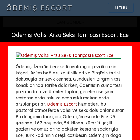
ÖDEMIŞ ESCORT
MENÜ
İLAN GÖNDER
Ödemiş Vahşi Arzu Seks Tanrıçası Escort Ece
Ödemiş, İzmir’in bereketli ovalarıyla çevrili sakin
köşesi, üzüm bağları, zeytinlikleri ve Birgi’nin tarihi
dokusuyla bir zevk cenneti. Gündüzleri Birgi’nin taş
konaklarında tarihe dalarken, Ödemiş’in cumartesi
pazarında taze ürünler toplar, geceleri ise şirin
restoranlarda rakı ve neon ışıklı mekanlarda
arzular patlar.
Ödemiş Escort
hizmetleri, bu
pastoral atmosferde vahşi ve seks dolu anlar sunar.
Bu dünyanın tanrıçası, Ödemiş’in escortu Ece. 25
yaşında, 1.67 boyunda, 54 kiloda, zümrüt yeşili
gözleri ve omuzlarına dökülen kestane saçlarıyla
Ece, Türk kadınının ateşli cazibesini Ödemiş’in doğal