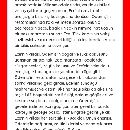
amcık patlatır. Villanın odalarında, zeytin esintileri
ve loş ışıklarla geçen anlar, Ece’nin zevk dolu
enerjisiyle bir sikiş kasırgasına dönüşür. Ödemiş’in
restoranlarında rakı ve meze sonrası onunla
geçireceğin gece, bağların sakin ritmine inat yoğun
bir seks maratonu sunar. Ece, Türk kadınının vahşi
cazibesini ve modern çekiciliğini birleştirerek her anı
bir sikiş şaheserine çeviriyor.
Ece’nin villası, Ödemiş’in doğal ve lüks dokusunu
yansıtan bir sığınak. Bağ manzaralı odalarda
rüzgar sesleri, zeytin kokusu ve Ece’nin seks dolu
enerjisiyle başlayan akşamlar, bir rüya gibi.
Ödemiş’in restoranlarında geçen bir akşamdan
sonra villasına geldiğinde, Ece’nin sunduğu
mahremiyet ve azgın lüks her şeyi sikiş galaksisine
taşır. 1.67 boyundaki zarif fiziği, dolgun göğüsleri ve
kestane saçlarının dalgaları, onu Ödemiş’in
gecelerinde bir ikon yapıyor. İster yerel bir barda
kokteylle geceye başla, ister Birgi’de gezintiye çık;
Ece’nin villası her sert sikişi kucaklar. Onun enerjisi,
Ödemiş’in bağlarını, zeytinliklerini ve neon ışıklarını
bir sikiş yolculuğuna dönüştürüyor.