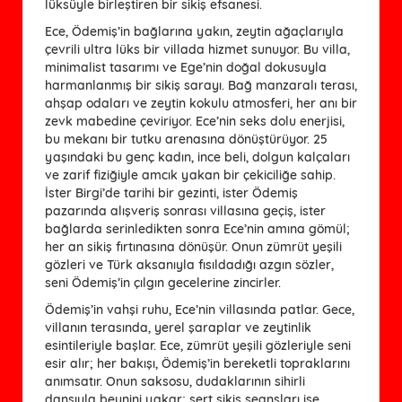
lüksüyle birleştiren bir sikiş efsanesi.
Ece, Ödemiş’in bağlarına yakın, zeytin ağaçlarıyla
çevrili ultra lüks bir villada hizmet sunuyor. Bu villa,
minimalist tasarımı ve Ege’nin doğal dokusuyla
harmanlanmış bir sikiş sarayı. Bağ manzaralı terası,
ahşap odaları ve zeytin kokulu atmosferi, her anı bir
zevk mabedine çeviriyor. Ece’nin seks dolu enerjisi,
bu mekanı bir tutku arenasına dönüştürüyor. 25
yaşındaki bu genç kadın, ince beli, dolgun kalçaları
ve zarif fiziğiyle amcık yakan bir çekiciliğe sahip.
İster Birgi’de tarihi bir gezinti, ister Ödemiş
pazarında alışveriş sonrası villasına geçiş, ister
bağlarda serinledikten sonra Ece’nin amına gömül;
her an sikiş fırtınasına dönüşür. Onun zümrüt yeşili
gözleri ve Türk aksanıyla fısıldadığı azgın sözler,
seni Ödemiş’in çılgın gecelerine zincirler.
Ödemiş’in vahşi ruhu, Ece’nin villasında patlar. Gece,
villanın terasında, yerel şaraplar ve zeytinlik
esintileriyle başlar. Ece, zümrüt yeşili gözleriyle seni
esir alır; her bakışı, Ödemiş’in bereketli topraklarını
anımsatır. Onun saksosu, dudaklarının sihirli
dansıyla beynini yakar; sert sikiş seansları ise