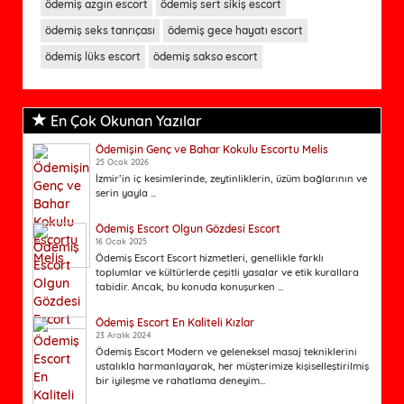
ödemiş azgın escort
ödemiş sert sikiş escort
ödemiş seks tanrıçası
ödemiş gece hayatı escort
ödemiş lüks escort
ödemiş sakso escort
En Çok Okunan Yazılar
Ödemişin Genç ve Bahar Kokulu Escortu Melis
25 Ocak 2026
İzmir’in iç kesimlerinde, zeytinliklerin, üzüm bağlarının ve
serin yayla ...
Ödemiş Escort Olgun Gözdesi Escort
16 Ocak 2025
Ödemiş Escort Escort hizmetleri, genellikle farklı
toplumlar ve kültürlerde çeşitli yasalar ve etik kurallara
tabidir. Ancak, bu konuda konuşurken ...
Ödemiş Escort En Kaliteli Kızlar
23 Aralık 2024
Ödemiş Escort Modern ve geleneksel masaj tekniklerini
ustalıkla harmanlayarak, her müşterimize kişiselleştirilmiş
bir iyileşme ve rahatlama deneyim...