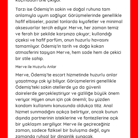
Tarzı ise Ödemiş’in sakin ve doğal ruhuna tam
anlamıyla uyum sağlıyor. Görüşmelerinde genellikle
hafif elbiseler, pastel tonlarda kıyafetler ve minimal
aksesuarlar tercih ediyor. Merve, her zaman temiz
ve ferah bir şekilde karşınıza çıkıyor; kullandığı
çiçeksi ve hafif parfüm, onun huzurlu havasını
tamamlıyor. Ödemiş’in tarih ve doğa kokan
atmosferini taşıyan Merve, hem sade hem de çekici
bir stile sahip.
Merve ile Huzurlu Anlar
Merve, Ödemiş’te escort hizmetinde huzurlu anlar
yaşatmayı çok iyi biliyor. Görüşmelerini genellikle
Ödemiş’teki sakin otellerde ya da güvenli
dairelerde gerçekleştiriyor ve gizliliğe büyük önem
veriyor. Hijyen onun için çok önemli; bu yüzden
kondom kullanımı konusunda oldukça titiz. Anal
hizmet sunmadığını açıkça belirtiyor, ancak bunun
dışında partnerinin isteklerine ve fantezilerine açık
bir yaklaşım sergiliyor. Merve ile geçireceğiniz
zaman, sadece fiziksel bir buluşma değil, aynı
zamanda ruhsal bir dinginlik sunacak.