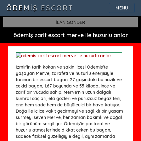
ÖDEMIŞ ESCORT
MENÜ
İLAN GÖNDER
ödemiş zarif escort merve ile huzurlu anlar
İzmir’in tarih kokan ve sakin ilçesi Ödemiş’te
yaşayan Merve, zarafeti ve huzurlu enerjisiyle
tanınan bir escort bayan. 27 yaşındaki bu nazik ve
çekici bayan, 1.67 boyunda ve 55 kiloda, ince ve
zarif bir vücuda sahip. Merve’nin uzun dalgalı
kumral saçları, ela gözleri ve pürüzsüz beyaz teni,
ona hem sade hem de büyüleyici bir hava katıyor.
Doğa ile iç içe vakit geçirmeyi ve sağlıklı bir yaşam
sürmeyi seven Merve, her zaman bakımlı ve doğal
bir görünüm sergiliyor. Ödemiş’in pastoral ve
huzurlu atmosferinde dikkat çeken bu bayan,
sadece fiziksel güzelliğiyle değil, aynı zamanda