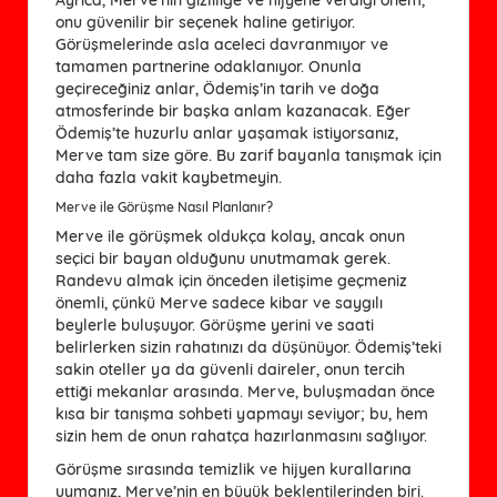
onu güvenilir bir seçenek haline getiriyor.
Görüşmelerinde asla aceleci davranmıyor ve
tamamen partnerine odaklanıyor. Onunla
geçireceğiniz anlar, Ödemiş’in tarih ve doğa
atmosferinde bir başka anlam kazanacak. Eğer
Ödemiş’te huzurlu anlar yaşamak istiyorsanız,
Merve tam size göre. Bu zarif bayanla tanışmak için
daha fazla vakit kaybetmeyin.
Merve ile Görüşme Nasıl Planlanır?
Merve ile görüşmek oldukça kolay, ancak onun
seçici bir bayan olduğunu unutmamak gerek.
Randevu almak için önceden iletişime geçmeniz
önemli, çünkü Merve sadece kibar ve saygılı
beylerle buluşuyor. Görüşme yerini ve saati
belirlerken sizin rahatınızı da düşünüyor. Ödemiş’teki
sakin oteller ya da güvenli daireler, onun tercih
ettiği mekanlar arasında. Merve, buluşmadan önce
kısa bir tanışma sohbeti yapmayı seviyor; bu, hem
sizin hem de onun rahatça hazırlanmasını sağlıyor.
Görüşme sırasında temizlik ve hijyen kurallarına
uymanız, Merve’nin en büyük beklentilerinden biri.