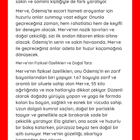
sakin ve samimi kişiliğiyle de fark yaratıyor.
Merve, Ödemiş’te escort hizmeti arayanlar için
huzurlu anlar sunmayı vaat ediyor. Onunla
geçireceğiniz zaman, hem rahatlatıcı hem de keyifli
bir deneyim olacak. Merve’nin nazik tavırları ve
doğal çekiciliği, sizi ilk andan itibaren etkisi altına
alacak. Ödemiş’in serin ve sakin havasında, Merve
ile geçireceğiniz anlar adeta bir huzur kaçamağına
dönüşecek.
Merve’nin Fiziksel Özellikleri ve Doğal Tarzı
Merve’nin fiziksel özellikleri, onu Ödemiş’in en zarif
bayanlarından biri yapıyor. 1.67 boyuyla zarif ve
orantılı bir siluete sahip olan Merve, 55 kilo
ağırlığında ve ince hatlarıyla dikkat çekiyor. Düzenli
olarak doğada yürüyüş yapan ve yoga ile formda
kalan bu bayan, sağlıklı ve esnek bir vücuda sahip.
Uzun dalgalı kumral saçları, doğal bir parlaklık
taşıyor ve genellikle açık bırakarak sade bir
çekicilik yaratıyor. Ela gözleri, ona sıcak ve huzurlu
bir bakış katarken, pürüzsüz beyaz teni doğal bir
ışıltı sunuyor. Merve’nin güzelliği, abartıya
kaçmadan öne çıkıyor.