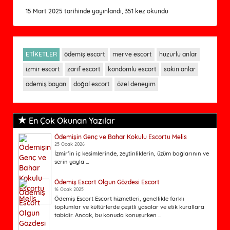
15 Mart 2025 tarihinde yayınlandı, 351 kez okundu
ETİKETLER
ödemiş escort
merve escort
huzurlu anlar
izmir escort
zarif escort
kondomlu escort
sakin anlar
ödemiş bayan
doğal escort
özel deneyim
En Çok Okunan Yazılar
Ödemişin Genç ve Bahar Kokulu Escortu Melis
25 Ocak 2026
İzmir’in iç kesimlerinde, zeytinliklerin, üzüm bağlarının ve
serin yayla ...
Ödemiş Escort Olgun Gözdesi Escort
16 Ocak 2025
Ödemiş Escort Escort hizmetleri, genellikle farklı
toplumlar ve kültürlerde çeşitli yasalar ve etik kurallara
tabidir. Ancak, bu konuda konuşurken ...