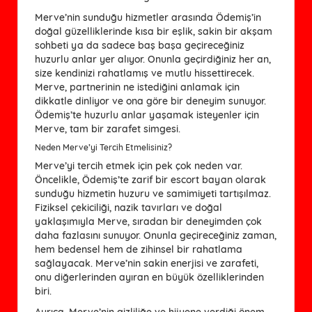
Merve’nin sunduğu hizmetler arasında Ödemiş’in
doğal güzelliklerinde kısa bir eşlik, sakin bir akşam
sohbeti ya da sadece baş başa geçireceğiniz
huzurlu anlar yer alıyor. Onunla geçirdiğiniz her an,
size kendinizi rahatlamış ve mutlu hissettirecek.
Merve, partnerinin ne istediğini anlamak için
dikkatle dinliyor ve ona göre bir deneyim sunuyor.
Ödemiş’te huzurlu anlar yaşamak isteyenler için
Merve, tam bir zarafet simgesi.
Neden Merve’yi Tercih Etmelisiniz?
Merve’yi tercih etmek için pek çok neden var.
Öncelikle, Ödemiş’te zarif bir escort bayan olarak
sunduğu hizmetin huzuru ve samimiyeti tartışılmaz.
Fiziksel çekiciliği, nazik tavırları ve doğal
yaklaşımıyla Merve, sıradan bir deneyimden çok
daha fazlasını sunuyor. Onunla geçireceğiniz zaman,
hem bedensel hem de zihinsel bir rahatlama
sağlayacak. Merve’nin sakin enerjisi ve zarafeti,
onu diğerlerinden ayıran en büyük özelliklerinden
biri.
Ayrıca, Merve’nin gizliliğe ve hijyene verdiği önem,