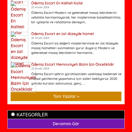
Ödemiş Escort En Kaliteli Kızlar
23 Aralık 2024
Ödemiş Escort Modern ve geleneksel masaj tekniklerini
ustalıkla harmanlayarak, her müşterimize kişiselleştirilmiş
bir iyileşme ve rahatlama deneyim...
Ödemiş Escort en üst düzeyde hizmet
26 Aralık 2024
Ödemiş Escort siz değerli müşterilerimize en üst düzeyde
masaj hizmetleri sunmaktan gurur duyarız. Modern ve
geleneksel masaj tekniklerini harmanla...
Ödemiş Escort Memnuniyeti Bizim İçin Önceliklidir
23 Aralık 2024
Ödemiş Escort şehrin gürültüsünden uzaklaşıp bedensel ve
ruhsal yenilenme yaşamanız için sizleri bekliyoruz. 2020
yılında kurulan salonumuz, genç, ...
Tüm Yazılar »
KATEGORİLER
Devamını Gör