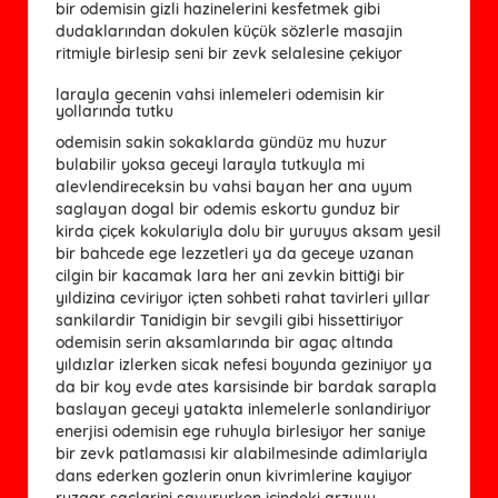
bir odemisin gizli hazinelerini kesfetmek gibi
dudaklarından dokulen küçük sözlerle masajin
ritmiyle birlesip seni bir zevk selalesine çekiyor
larayla gecenin vahsi inlemeleri odemisin kir
yollarında tutku
odemisin sakin sokaklarda gündüz mu huzur
bulabilir yoksa geceyi larayla tutkuyla mi
alevlendireceksin bu vahsi bayan her ana uyum
saglayan dogal bir odemis eskortu gunduz bir
kirda çiçek kokulariyla dolu bir yuruyus aksam yesil
bir bahcede ege lezzetleri ya da geceye uzanan
cilgin bir kacamak lara her ani zevkin bittiği bir
yıldizina ceviriyor içten sohbeti rahat tavirleri yıllar
sankilardir Tanidigin bir sevgili gibi hissettiriyor
odemisin serin aksamlarında bir agaç altında
yıldızlar izlerken sicak nefesi boyunda geziniyor ya
da bir koy evde ates karsisinde bir bardak sarapla
baslayan geceyi yatakta inlemelerle sonlandiriyor
enerjisi odemisin ege ruhuyla birlesiyor her saniye
bir zevk patlamasısi kir alabilmesinde adimlariyla
dans ederken gozlerin onun kivrimlerine kayiyor
ruzgar saclarini savururken icindeki arzuyu