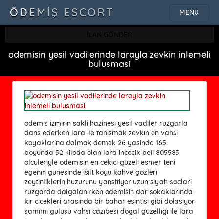
ÖDEMIŞ ESCORT
MENÜ
İLAN GÖNDER
odemisin yesil vadilerinde larayla zevkin inlemeli
bulusmasi
odemis izmirin sakli hazinesi yesil vadiler ruzgarla
dans ederken lara ile tanismak zevkin en vahsi
koyaklarina dalmak demek 26 yasinda 165
boyunda 52 kiloda olan lara incecik beli 805585
olculeriyle odemisin en cekici güzeli esmer teni
egenin gunesinde isilt koyu kahve gozleri
zeytinliklerin huzurunu yansitiyor uzun siyah saclari
ruzgarda dalgalanirken odemisin dar sokaklarında
kir cicekleri arasinda bir bahar esintisi gibi dolasiyor
samimi gulusu vahsi cazibesi dogal güzelligi ile lara