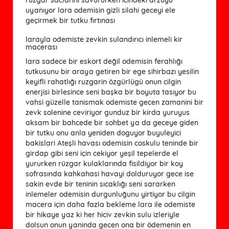
uyanıyor lara odemisin gizli silahi geceyi ele
geçirmek bir tutku fırtınası
larayla odemiste zevkin sulandırıcı inlemeli kir
macerası
lara sadece bir eskort değil odemisin ferahlığı
tutkusunu bir araya getiren bir ege sihirbazı yesilin
keyifli rahatlığı ruzgarin özgürlügü onun cilgin
enerjisi birlesince seni başka bir boyuta tasıyor bu
vahsi güzelle tanismak odemiste gecen zamanini bir
zevk solenine ceviriyor gunduz bir kirda yuruyus
aksam bir bahcede bir sohbet ya da geceye giden
bir tutku onu anla yeniden doguyor buyuleyici
bakislari Ateşli havası odemisin coskulu teninde bir
girdap gibi seni için cekiyor yeşil tepelerde el
yururken rüzgar kulaklarında fisildiyor bir koy
sofrasında kahkahasi havayi dolduruyor gece ise
sakin evde bir teninin sıcaklığı seni sararken
inlemeler odemisin durgunluğunu yirtiyor bu cilgin
macera için daha fazla bekleme lara ile odemiste
bir hikaye yaz ki her hiciv zevkin sulu izleriyle
dolsun onun yaninda gecen ona bir ödemenin en