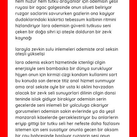
hem huzur hem tutku arayanlar için odemisin yesil
ruyasi bir agac golgesinde onun silueti beliriyor
ruzgar saclarini savururken gozlerin ona kayiyor
dudaklarindaki kiskirtici tebessum kalbinin ritmini
hizlandiriyor lara odemisin güvenli tutkusu seni
çeken bir doğa sihri içi ateşle dolduran bir zevk
kaynağı
larayla zevkin sulu inlemeleri odemiste oral seksin
ateşli yükselişi
lara odemis eskort hizmetinde ictenligi cilgin
enerjisiyle seni bambaska bir dünya surukluyor
hijyen onun için kirmizi cizgi kondom kullanimi sart
bu konuda son derece titiz anal hizmet sunmuyor
ama oral sekste oyle bir usta ki aklini havzadan
alacak bir zevk seli sunuyorlari dilinin cilgin dansi
teninde islak gidiyor birakiyor odemisin serin
gecelerde seni inlemeli bir yolculuga cikariyor
gorusmeleri odemisin sakin evlerinde ya da yeşil
manzarali köselerde gerceklestiriyor bu anlarlerin
eriyip gittigi bir tutku seli her nefeste daha fazlasını
istemen için seni susatiyor onunla gecen bir aksam
bir cay bahcesinde baslıyor ruzgarin sesi onun