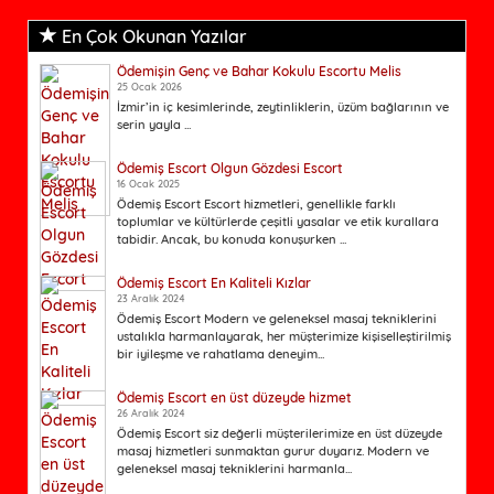
En Çok Okunan Yazılar
Ödemişin Genç ve Bahar Kokulu Escortu Melis
25 Ocak 2026
İzmir’in iç kesimlerinde, zeytinliklerin, üzüm bağlarının ve
serin yayla ...
Ödemiş Escort Olgun Gözdesi Escort
16 Ocak 2025
Ödemiş Escort Escort hizmetleri, genellikle farklı
toplumlar ve kültürlerde çeşitli yasalar ve etik kurallara
tabidir. Ancak, bu konuda konuşurken ...
Ödemiş Escort En Kaliteli Kızlar
23 Aralık 2024
Ödemiş Escort Modern ve geleneksel masaj tekniklerini
ustalıkla harmanlayarak, her müşterimize kişiselleştirilmiş
bir iyileşme ve rahatlama deneyim...
Ödemiş Escort en üst düzeyde hizmet
26 Aralık 2024
Ödemiş Escort siz değerli müşterilerimize en üst düzeyde
masaj hizmetleri sunmaktan gurur duyarız. Modern ve
geleneksel masaj tekniklerini harmanla...