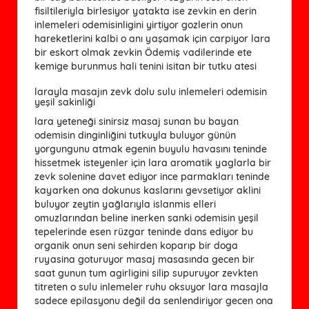
fisiltileriyla birlesiyor yatakta ise zevkin en derin
inlemeleri odemisinligini yirtiyor gozlerin onun
hareketlerini kalbi o anı yaşamak için carpiyor lara
bir eskort olmak zevkin Ödemiş vadilerinde ete
kemige burunmus hali tenini isitan bir tutku atesi
larayla masajın zevk dolu sulu inlemeleri odemisin
yeşil sakinliği
lara yeteneği sinirsiz masaj sunan bu bayan
odemisin dinginliğini tutkuyla buluyor günün
yorgungunu atmak egenin buyulu havasını teninde
hissetmek isteyenler için lara aromatik yaglarla bir
zevk solenine davet ediyor ince parmakları teninde
kayarken ona dokunus kaslarını gevsetiyor aklini
buluyor zeytin yağlarıyla islanmis elleri
omuzlarından beline inerken sanki odemisin yeşil
tepelerinde esen rüzgar teninde dans ediyor bu
organik onun seni sehirden koparıp bir doga
ruyasina goturuyor masaj masasında gecen bir
saat gunun tum agirligini silip supuruyor zevkten
titreten o sulu inlemeler ruhu oksuyor lara masajla
sadece epilasyonu değil da senlendiriyor gecen ona