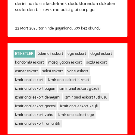
derini hazlarını kesfetmek dudaklarından dokulen
sözlerden bir zevk melodisi gibi carpiyor
22 Mart 2025 tarihinde yayınlandı, 399 kez okundu
ETİKETLER
ödemeli eskort
ege eskort
dogal eskort
kondomlu eskort
masaj yapan eskort
sözlü eskort
esmer eskort
seksi eskort
vahsi eskort
izmir anal eskort
izmir anal eskort hizmet
izmir anal eskort bayan
izmir anal eskort güzeli
izmir anal eskort deneyimi
izmir anal eskort tutkusu
izmir anal eskort gecesi
izmir anal eskort keyfi
izmir anal eskort vahsi
izmir anal eskort ege
izmir anal eskort romantik